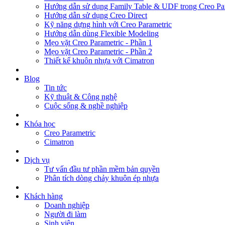
Hướng dẫn sử dụng Family Table & UDF trong Creo Pa
Hướng dẫn sử dụng Creo Direct
Kỹ năng dựng hình với Creo Parametric
Hướng dẫn dùng Flexible Modeling
Mẹo vặt Creo Parametric - Phần 1
Mẹo vặt Creo Parametric - Phần 2
Thiết kế khuôn nhựa với Cimatron
Blog
Tin tức
Kỹ thuật & Công nghệ
Cuộc sống & nghề nghiệp
Khóa học
Creo Parametric
Cimatron
Dịch vụ
Tư vấn đầu tư phần mềm bản quyền
Phân tích dòng chảy khuôn ép nhựa
Khách hàng
Doanh nghiệp
Người đi làm
Sinh viên