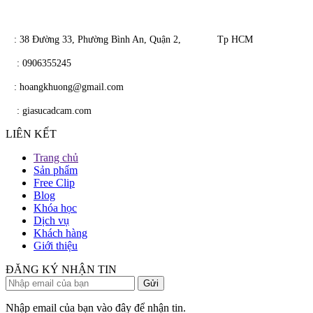
​​ : 38 Đường 33, Phường Bình An, Quận 2, Tp HCM
​
: 0906355245
​
​ : hoangkhuong@gmail.com
​​
: giasucadcam.com
LIÊN KẾT
Trang chủ
Sản phẩm
Free Clip
Blog
Khóa học
Dịch vụ
Khách hàng
Giới thiệu
ĐĂNG KÝ NHẬN TIN
Nhập email của bạn vào đây để nhận tin.