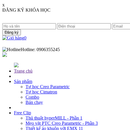
x
ĐĂNG KÝ KHÓA HỌC
0
Hotline:
0906355245
Trang chủ
Sản phẩm
Tự học Creo Parametric
Tự học Cimatron
Combo
Bán chạy
Free Clip
Thủ thuật hyperMILL - Phần 1
Mẹo vặt PTC Creo Parametric - Phần 3
Thiết kế áo khuôn với EMX 11