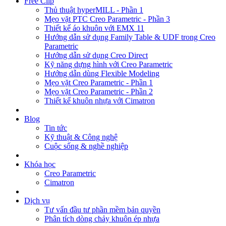
Free Clip
Thủ thuật hyperMILL - Phần 1
Mẹo vặt PTC Creo Parametric - Phần 3
Thiết kế áo khuôn với EMX 11
Hướng dẫn sử dụng Family Table & UDF trong Creo
Parametric
Hướng dẫn sử dụng Creo Direct
Kỹ năng dựng hình với Creo Parametric
Hướng dẫn dùng Flexible Modeling
Mẹo vặt Creo Parametric - Phần 1
Mẹo vặt Creo Parametric - Phần 2
Thiết kế khuôn nhựa với Cimatron
Blog
Tin tức
Kỹ thuật & Công nghệ
Cuộc sống & nghề nghiệp
Khóa học
Creo Parametric
Cimatron
Dịch vụ
Tư vấn đầu tư phần mềm bản quyền
Phân tích dòng chảy khuôn ép nhựa