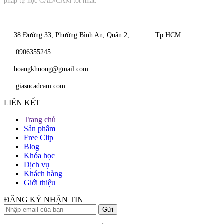
pháp tự học CAD/CAM tốt nhất.
​​ : 38 Đường 33, Phường Bình An, Quận 2, Tp HCM
​
: 0906355245
​
​ : hoangkhuong@gmail.com
​​
: giasucadcam.com
LIÊN KẾT
Trang chủ
Sản phẩm
Free Clip
Blog
Khóa học
Dịch vụ
Khách hàng
Giới thiệu
ĐĂNG KÝ NHẬN TIN