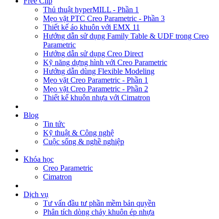
Free Clip
Thủ thuật hyperMILL - Phần 1
Mẹo vặt PTC Creo Parametric - Phần 3
Thiết kế áo khuôn với EMX 11
Hướng dẫn sử dụng Family Table & UDF trong Creo
Parametric
Hướng dẫn sử dụng Creo Direct
Kỹ năng dựng hình với Creo Parametric
Hướng dẫn dùng Flexible Modeling
Mẹo vặt Creo Parametric - Phần 1
Mẹo vặt Creo Parametric - Phần 2
Thiết kế khuôn nhựa với Cimatron
Blog
Tin tức
Kỹ thuật & Công nghệ
Cuộc sống & nghề nghiệp
Khóa học
Creo Parametric
Cimatron
Dịch vụ
Tư vấn đầu tư phần mềm bản quyền
Phân tích dòng chảy khuôn ép nhựa