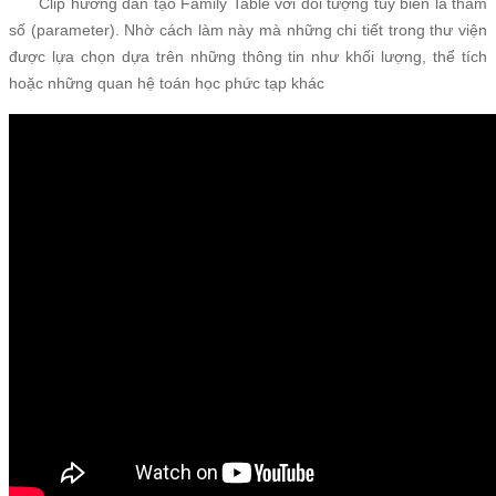
Clip hướng dẫn tạo Family Table với đối tượng tùy biến là tham
số (parameter). Nhờ cách làm này mà những chi tiết trong thư viện
được lựa chọn dựa trên những thông tin như khối lượng, thể tích
hoặc những quan hệ toán học phức tạp khác