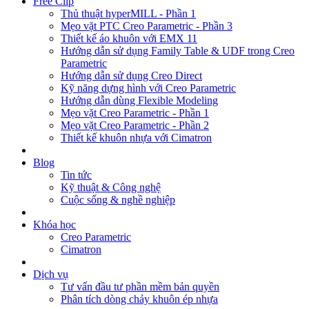
Free Clip
Thủ thuật hyperMILL - Phần 1
Mẹo vặt PTC Creo Parametric - Phần 3
Thiết kế áo khuôn với EMX 11
Hướng dẫn sử dụng Family Table & UDF trong Creo
Parametric
Hướng dẫn sử dụng Creo Direct
Kỹ năng dựng hình với Creo Parametric
Hướng dẫn dùng Flexible Modeling
Mẹo vặt Creo Parametric - Phần 1
Mẹo vặt Creo Parametric - Phần 2
Thiết kế khuôn nhựa với Cimatron
Blog
Tin tức
Kỹ thuật & Công nghệ
Cuộc sống & nghề nghiệp
Khóa học
Creo Parametric
Cimatron
Dịch vụ
Tư vấn đầu tư phần mềm bản quyền
Phân tích dòng chảy khuôn ép nhựa