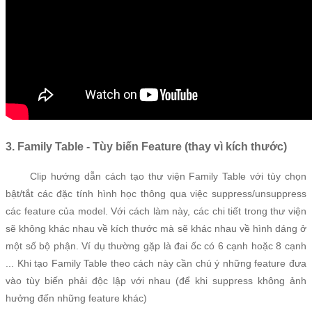
3. Family Table - Tùy biến Feature (thay vì kích thước)
Clip hướng dẫn cách tạo thư viện Family Table với tùy chọn
bật/tắt các đặc tính hình học thông qua việc suppress/unsuppress
các feature của model. Với cách làm này, các chi tiết trong thư viện
sẽ không khác nhau về kích thước mà sẽ khác nhau về hình dáng ở
một số bộ phận. Ví dụ thường gặp là đai ốc có 6 cạnh hoặc 8 cạnh
... Khi tạo Family Table theo cách này cần chú ý những feature đưa
vào tùy biến phải độc lập với nhau (để khi suppress không ảnh
hưởng đến những feature khác)