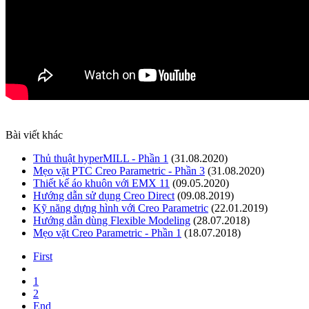
Bài viết khác
Thủ thuật hyperMILL - Phần 1
(31.08.2020)
Mẹo vặt PTC Creo Parametric - Phần 3
(31.08.2020)
Thiết kế áo khuôn với EMX 11
(09.05.2020)
Hướng dẫn sử dụng Creo Direct
(09.08.2019)
Kỹ năng dựng hình với Creo Parametric
(22.01.2019)
Hướng dẫn dùng Flexible Modeling
(28.07.2018)
Mẹo vặt Creo Parametric - Phần 1
(18.07.2018)
First
1
2
End