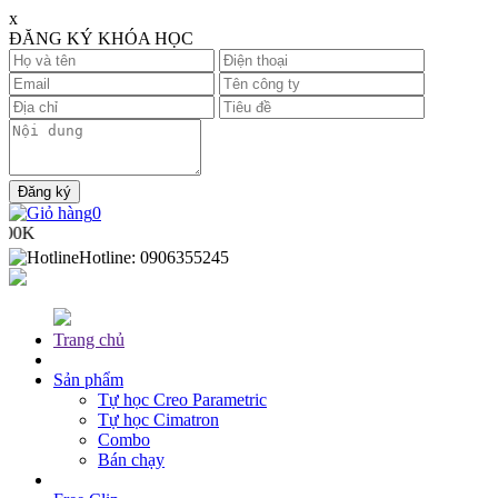
x
ĐĂNG KÝ KHÓA HỌC
0
0K
Hotline:
0906355245
Trang chủ
Sản phẩm
Tự học Creo Parametric
Tự học Cimatron
Combo
Bán chạy