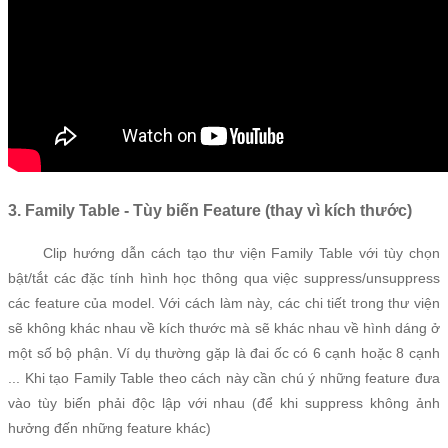
3. Family Table - Tùy biến Feature (thay vì kích thước)
Clip hướng dẫn cách tạo thư viện Family Table với tùy chọn
bật/tắt các đặc tính hình học thông qua việc suppress/unsuppress
các feature của model. Với cách làm này, các chi tiết trong thư viện
sẽ không khác nhau về kích thước mà sẽ khác nhau về hình dáng ở
một số bộ phận. Ví dụ thường gặp là đai ốc có 6 cạnh hoặc 8 cạnh
... Khi tạo Family Table theo cách này cần chú ý những feature đưa
vào tùy biến phải độc lập với nhau (để khi suppress không ảnh
hưởng đến những feature khác)