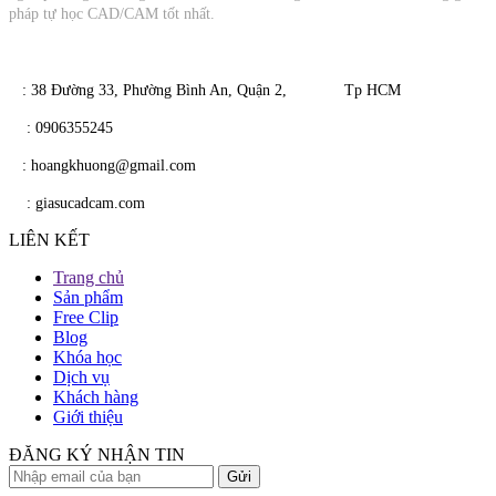
pháp tự học CAD/CAM tốt nhất.
​​ : 38 Đường 33, Phường Bình An, Quận 2, Tp HCM
​
: 0906355245
​
​ : hoangkhuong@gmail.com
​​
: giasucadcam.com
LIÊN KẾT
Trang chủ
Sản phẩm
Free Clip
Blog
Khóa học
Dịch vụ
Khách hàng
Giới thiệu
ĐĂNG KÝ NHẬN TIN