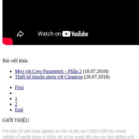
Bài viết khác
Mẹo vặt Creo Parametric - Phần 2
(18.07.2018)
Thiết kế khuôn nhựa với Cimatron
(28.07.2018)
First
1
2
End
GIỚI THIỆU
Với hơn 10 năm kinh nghiệm tư vấn và đào tạo CAD/CAM cho doanh
nghiệp và người dùng cá nhân, tôi tự tin mang đến cho các bạn những giải