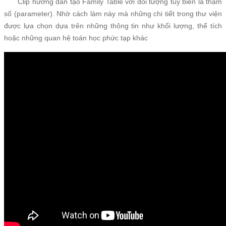
Clip hướng dẫn tạo Family Table với đối tượng tùy biến là tham
số (parameter). Nhờ cách làm này mà những chi tiết trong thư viện
được lựa chọn dựa trên những thông tin như khối lượng, thể tích
hoặc những quan hệ toán học phức tạp khác