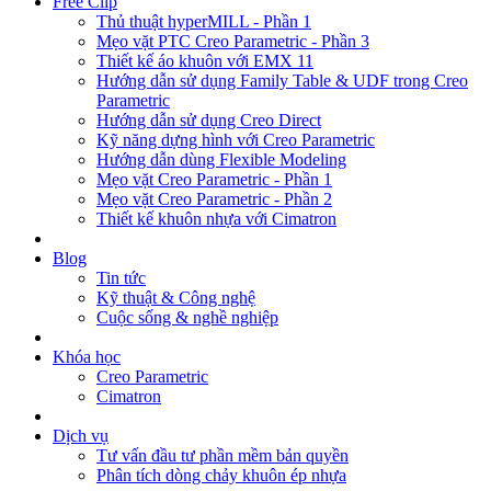
Free Clip
Thủ thuật hyperMILL - Phần 1
Mẹo vặt PTC Creo Parametric - Phần 3
Thiết kế áo khuôn với EMX 11
Hướng dẫn sử dụng Family Table & UDF trong Creo
Parametric
Hướng dẫn sử dụng Creo Direct
Kỹ năng dựng hình với Creo Parametric
Hướng dẫn dùng Flexible Modeling
Mẹo vặt Creo Parametric - Phần 1
Mẹo vặt Creo Parametric - Phần 2
Thiết kế khuôn nhựa với Cimatron
Blog
Tin tức
Kỹ thuật & Công nghệ
Cuộc sống & nghề nghiệp
Khóa học
Creo Parametric
Cimatron
Dịch vụ
Tư vấn đầu tư phần mềm bản quyền
Phân tích dòng chảy khuôn ép nhựa