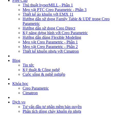
Free Clip
Thủ thuật hyperMILL - Phần 1
Mẹo vặt PTC Creo Parametric - Phần 3
Thiết kế áo khuôn với EMX 11
Hướng dẫn sử dụng Family Table & UDF trong Creo
Parametric
Hướng dẫn sử dụng Creo Direct
Kỹ năng dựng hình với Creo Parametric
Hướng dẫn dùng Flexible Modeling
Mẹo vặt Creo Parametric - Phần 1
Mẹo vặt Creo Parametric - Phần 2
Thiết kế khuôn nhựa với Cimatron
Blog
Tin tức
Kỹ thuật & Công nghệ
Cuộc sống & nghề nghiệp
Khóa học
Creo Parametric
Cimatron
Dịch vụ
Tư vấn đầu tư phần mềm bản quyền
Phân tích dòng chảy khuôn ép nhựa