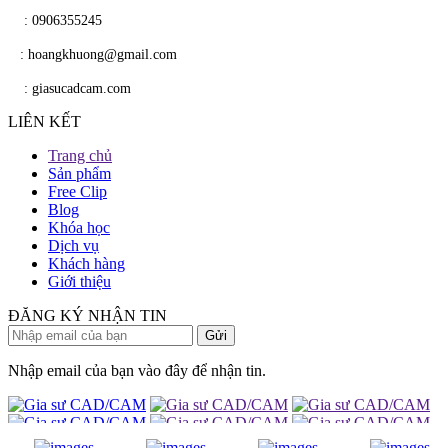
​
: 0906355245
​
​ : hoangkhuong@gmail.com
​​
: giasucadcam.com
LIÊN KẾT
Trang chủ
Sản phẩm
Free Clip
Blog
Khóa học
Dịch vụ
Khách hàng
Giới thiệu
ĐĂNG KÝ NHẬN TIN
Nhập email của bạn vào đây để nhận tin.