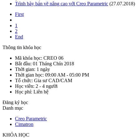
Trình bày bản vẽ nâng cao với Creo Parametric
(27.07.2018)
First
1
2
End
Thông tin khóa học
Mã khóa học:
CREO 06
Bắt đầu:
01 Tháng Chín 2018
Thời gian:
1 ngày
Thời gian học:
09:00 AM - 05:00 PM
Tổ chức:
Gia sư CAD/CAM
Học viên:
2 - 4 người
Học phí:
Liên hệ
Đăng ký học
Danh mục
Creo Parametric
Cimatron
KHÓA HỌC