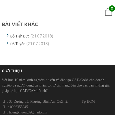
0
BÀI VIẾT KHÁC
(21.07.2018)
Đỗ Tiến Đức
(21.07.2018)
Đỗ Tuyên
GIỚI THIỆU
Với hơn 10 năm kinh nghiệm tư vấn và đào tạo CAD/CAM cho doanh
nghiệp và người dùng cá nhân, tôi tự tin mang đến cho các bạn những giải
pháp tự học CAD/CAM tốt nhất.
​​ : 38 Đường 33, Phường Bình An, Quận 2, Tp HCM
​
: 0906355245
​
​ : hoangkhuong@gmail.com