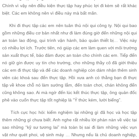
Chính vì vậy nên điều kiện thực tập hay phúc lợi đi kèm sẽ rất khác
biệt. Các em không nên vì điều này mà bất mãn.
Khi đi thực tập các em nên tuân thủ nội qui công ty. Nội qui bao
gồm những điều cơ bản nhất như đi làm đúng giờ đến những nội qui
an toàn lao động, qui trình vận hành, bảo quản thiết bị… Việc này
có nhiều lợi ích. Trước tiên, nó giúp các em làm quen với môi trường
sản xuất thực tế, bảo đảm được an toàn cho chính các em. Tiếp đến
nó giữ gìn được uy tín cho trường, cho những thầy cô đã giới thiệu
các em đi thực tập và để các doanh nghiệp còn dám nhận thêm sinh
viên các khoá sau đến thực tập. Hồi xưa anh có thằng bạn đi thực
tập về khoe chỗ nó làm sướng lắm, đến toàn chơi, chán không đến
cũng không sao. Ai mà ngờ đến lúc kết thúc thực tập, ông quản đốc
phê vào cuốn thực tập tốt nghiệp là “Ý thức kém, lười biếng”.
Tích cực học hỏi: kiểm nghiệm lại những gì đã học và học tập
thêm những gì chưa biết. Anh nghe rất nhiều lời phàn nàn về việc tại
sao những “kỹ sư tương lai” mà toàn bị sai đi làm những việc vụn
vặt như quét phoi, vệ sinh máy … Nhưng nếu là chủ doanh nghiệp,