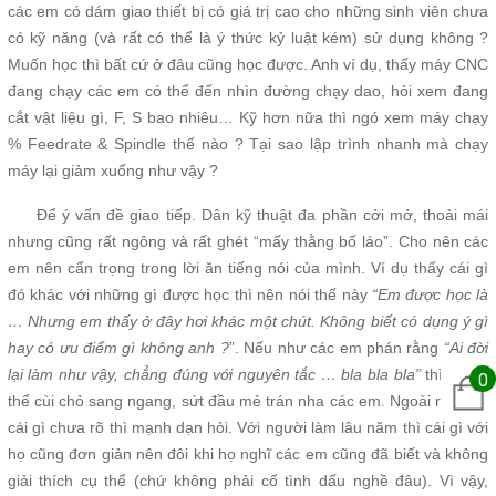
các em có dám giao thiết bị có giá trị cao cho những sinh viên chưa
có kỹ năng (và rất có thể là ý thức kỷ luật kém) sử dụng không ?
Muốn học thì bất cứ ở đâu cũng học được. Anh ví dụ, thấy máy CNC
đang chạy các em có thể đến nhìn đường chạy dao, hỏi xem đang
cắt vật liệu gì, F, S bao nhiêu… Kỹ hơn nữa thì ngó xem máy chạy
% Feedrate & Spindle thế nào ? Tại sao lập trình nhanh mà chạy
máy lại giảm xuống như vậy ?
Để ý vấn đề giao tiếp. Dân kỹ thuật đa phần cởi mở, thoải mái
nhưng cũng rất ngông và rất ghét “mấy thằng bố láo”. Cho nên các
em nên cẩn trọng trong lời ăn tiếng nói của mình. Ví dụ thấy cái gì
đó khác với những gì được học thì nên nói thế này
“Em được học là
… Nhưng em thấy ở đây hơi khác một chút. Không biết có dụng ý gì
hay có ưu điểm gì không anh ?
”. Nếu như các em phán rằng
“Ai đời
lại làm như vậy, chẳng đúng với nguyên tắc … bla bla bla”
thì rất có
0
thể cùi chỏ sang ngang, sứt đầu mẻ trán nha các em. Ngoài ra, thấy
cái gì chưa rõ thì mạnh dạn hỏi. Với người làm lâu năm thì cái gì với
họ cũng đơn giản nên đôi khi họ nghĩ các em cũng đã biết và không
giải thích cụ thể (chứ không phải cố tình dấu nghề đâu). Vì vậy,