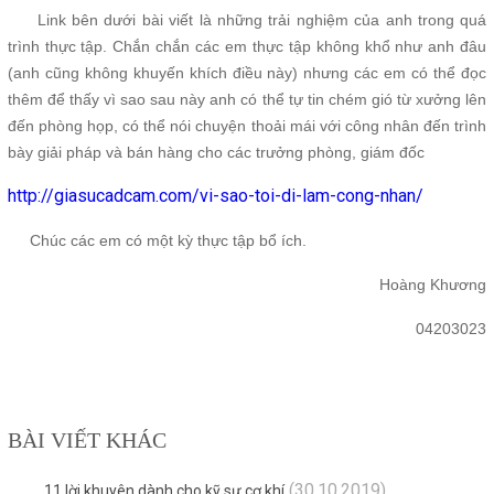
Link bên dưới bài viết là những trải nghiệm của anh trong quá
trình thực tập. Chắn chắn các em thực tập không khổ như anh đâu
(anh cũng không khuyến khích điều này) nhưng các em có thể đọc
thêm để thấy vì sao sau này anh có thể tự tin chém gió từ xưởng lên
đến phòng họp, có thể nói chuyện thoải mái với công nhân đến trình
bày giải pháp và bán hàng cho các trưởng phòng, giám đốc
http://giasucadcam.com/vi-sao-toi-di-lam-cong-nhan/
Chúc các em có một kỳ thực tập bổ ích.
Hoàng Khương
04203023
BÀI VIẾT KHÁC
(30.10.2019)
11 lời khuyên dành cho kỹ sư cơ khí