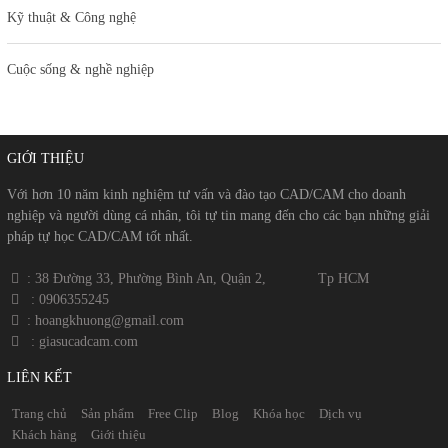
Kỹ thuật & Công nghệ
Cuộc sống & nghề nghiệp
GIỚI THIỆU
Với hơn 10 năm kinh nghiệm tư vấn và đào tạo CAD/CAM cho doanh
nghiệp và người dùng cá nhân, tôi tự tin mang đến cho các bạn những giải
pháp tự học CAD/CAM tốt nhất.
​​ : 38 Đường 33, Phường Bình An, Quận 2, Tp HCM
​
: 0906355245
​
​ : hoangkhuong@gmail.com
​​
: giasucadcam.com
LIÊN KẾT
Trang chủ
Sản phẩm
Free Clip
Blog
Khóa học
Dịch vụ
Khách hàng
Giới thiệu