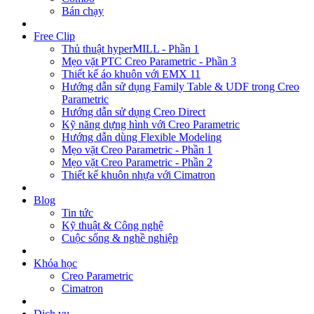
Bán chạy
Free Clip
Thủ thuật hyperMILL - Phần 1
Mẹo vặt PTC Creo Parametric - Phần 3
Thiết kế áo khuôn với EMX 11
Hướng dẫn sử dụng Family Table & UDF trong Creo
Parametric
Hướng dẫn sử dụng Creo Direct
Kỹ năng dựng hình với Creo Parametric
Hướng dẫn dùng Flexible Modeling
Mẹo vặt Creo Parametric - Phần 1
Mẹo vặt Creo Parametric - Phần 2
Thiết kế khuôn nhựa với Cimatron
Blog
Tin tức
Kỹ thuật & Công nghệ
Cuộc sống & nghề nghiệp
Khóa học
Creo Parametric
Cimatron
Dịch vụ