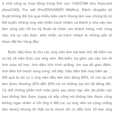
ở một công ty hoạt động trong lĩnh vực CAD/CAM như Autocard
(AutoCAD), Pro wifi (Pro/ENGINEER Wildfire). Đành rằngdân kỹ
thuật không đòi hỏi quá nhiều kiểu cách nhưng làm sao chúng tôi có
thể tuyển những ứng viên thiếu trách nhiệm và thành ý như vậy vào
làm công việc hỗ trợ kỹ thuật và chăm sóc khách hàng, một công
việc mà sự cẩn thận, kiên nhẫn và trách nhiệm là những yếu tố
được đặt lên hàng đầu.
Bước tiếp theo là cho các ứng viên làm bài test nhỏ để kiểm tra
sơ bộ về kiến thức của ứng viên. Bài kiểm tra gồm các câu hỏi về
tính toán số học, tính diện tích hình phẳng, tìm tọa độ giao điểm,
tính điện trở mạch song song, nối tiếp, hiệu điện thế máy biến áp …
Kết quả là chỉ có 1 ứng viên đầu tiên làm đúng 80%, số còn lại chỉ
làm được khoảng 30% đến 60% và có những sai sót rất đáng tiếc.
Có thể những phần tính toán phía sau phức tạp nên đa phần các
bạn không làm được (ngay cả sếp cũng nói không làm được cũng
không ngạc nhiên vì hồi ổng ở Mã Lai, tụi ứng viên nó cũng chẳng
làm được) nhưng tôi thật sự bị shock khi có đến hơn 10 bạn ứng