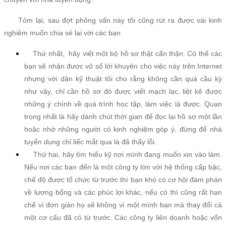
Tóm lại, sau đợt phỏng vấn này tôi cũng rút ra được vài kinh
nghiệm muốn chia sẻ lại với các bạn
Thứ nhất, hãy viết một bộ hồ sơ thật cẩn thận. Có thể các
bạn sẽ nhận được vô số lời khuyên cho việc này trên Internet
nhưng với dân kỹ thuật tôi cho rằng không cần quá cầu kỳ
như vậy, chỉ cần hồ sơ đó được viết mạch lạc, liệt kê được
những ý chính về quá trình học tập, làm việc là được. Quan
trọng nhất là hãy dành chút thời gian để đọc lại hồ sơ một lần
hoặc nhờ những người có kinh nghiệm góp ý, đừng để nhà
tuyển dụng chỉ liếc mắt qua là đã thấy lỗi.
Thứ hai, hãy tìm hiểu kỹ nơi mình đang muốn xin vào làm.
Nếu nơi các bạn đến là một công ty lớn với hệ thống cấp bậc,
chế độ được tổ chức từ trước thì bạn khó có cơ hội đàm phán
về lương bổng và các phúc lợi khác, nếu có thì cũng rất hạn
chế vì đơn giản họ sẽ không vì một mình bạn mà thay đổi cả
một cơ cấu đã có từ trước. Các công ty liên doanh hoặc vốn