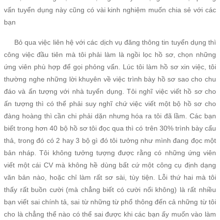
vấn tuyển dụng này cũng có vài kinh nghiệm muốn chia sẻ với các
bạn
Bỏ qua việc liên hệ với các dịch vụ đăng thông tin tuyển dụng thì
công việc đầu tiên mà tôi phải làm là ngồi lọc hồ sơ, chọn những
ứng viên phù hợp để gọi phỏng vấn. Lúc tôi làm hồ sơ xin việc, tôi
thường nghe những lời khuyên về việc trình bày hồ sơ sao cho chu
đáo và ấn tượng với nhà tuyển dụng. Tôi nghĩ việc viết hồ sơ cho
ấn tượng thì có thể phải suy nghĩ chứ việc viết một bộ hồ sơ cho
đàng hoàng thì cần chi phải dặn nhưng hóa ra tôi đã lầm. Các bạn
biết trong hơn 40 bộ hồ sơ tôi đọc qua thì có trên 30% trình bày cẩu
thả, trong đó có 2 hay 3 bộ gì đó tôi tưởng như mình đang đọc một
bản nháp. Tôi không tưởng tượng được rằng có những ứng viên
viết một cái CV mà không hề dùng bất cứ một công cụ định dạng
văn bản nào, hoặc chỉ làm rất sơ sài, tùy tiện. Lỗi thứ hai mà tôi
thấy rất buồn cười (mà chẳng biết có cười nổi không) là rất nhiều
bạn viết sai chính tả, sai từ những từ phổ thông đến cả những từ tôi
cho là chẳng thể nào có thể sai được khi các bạn ấy muốn vào làm