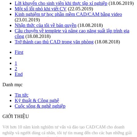
Lời khuyên cho sinh viên khi thực tập xí nghiệp
(18.06.2019)
Một số lỗi nhỏ khi viết CV
(22.05.2019)
Kinh nghiệm tự học phần mềm CAD/CAM bằng video
(23.01.2019)
Nhận thức của tôi về bản quyền
(18.08.2018)
Câu chuyện về templete và nâng cao năng suất lập trình gia
công
(18.08.2018)
Trở thành cao thủ CAD trong văn phòng
(18.08.2018)
First
1
2
End
Danh mục
Tin tức
Kỹ thuật & Công nghệ
Cuộc sống & nghề nghiệp
GIỚI THIỆU
Với hơn 10 năm kinh nghiệm tư vấn và đào tạo CAD/CAM cho doanh
nghiệp và người dùng cá nhân, tôi tự tin mang đến cho các bạn những giải