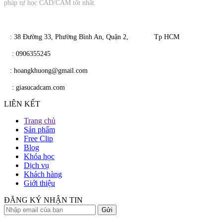
pháp tự học CAD/CAM tốt nhất.
​​ : 38 Đường 33, Phường Bình An, Quận 2, Tp HCM
​
: 0906355245
​
​ : hoangkhuong@gmail.com
​​
: giasucadcam.com
LIÊN KẾT
Trang chủ
Sản phẩm
Free Clip
Blog
Khóa học
Dịch vụ
Khách hàng
Giới thiệu
ĐĂNG KÝ NHẬN TIN