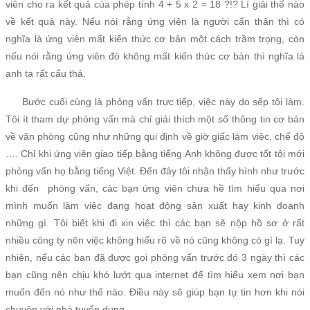
viên cho ra kết quả của phép tính 4 + 5 x 2 = 18 ?!? Lí giải thế nào
về kết quả này. Nếu nói rằng ứng viên là người cẩn thận thì có
nghĩa là ứng viên mất kiến thức cơ bản một cách trầm trọng, còn
nếu nói rằng ứng viên đó không mất kiến thức cơ bản thì nghĩa là
anh ta rất cẩu thả.
Bước cuối cùng là phỏng vấn trực tiếp, việc này do sếp tôi làm.
Tôi ít tham dự phỏng vấn mà chỉ giải thích một số thông tin cơ bản
về văn phòng cũng như những qui định về giờ giấc làm việc, chế độ
…. Chỉ khi ứng viên giao tiếp bằng tiếng Anh không được tốt tôi mới
phỏng vấn họ bằng tiếng Việt. Đến đây tôi nhận thấy hình như trước
khi đến phỏng vấn, các bạn ứng viên chưa hề tìm hiểu qua nơi
mình muốn làm việc đang hoạt động sản xuất hay kinh doanh
những gì. Tôi biết khi đi xin việc thì các bạn sẽ nộp hồ sơ ở rất
nhiều công ty nên việc không hiểu rõ về nó cũng không có gì lạ. Tuy
nhiên, nếu các bạn đã được gọi phỏng vấn trước đó 3 ngày thì các
bạn cũng nên chịu khó lướt qua internet để tìm hiểu xem nơi bạn
muốn đến nó như thế nào. Điều này sẽ giúp bạn tự tin hơn khi nói
chuyện với nhà tuyển dụng.