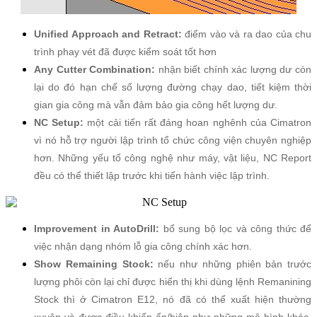
Unified Approach and Retract:
điểm vào và ra dao của chu
trình phay vét đã được kiểm soát tốt hơn
Any Cutter Combination:
nhận biết chính xác lượng dư còn
lại do đó hạn chế số lượng đường chạy dao, tiết kiệm thời
gian gia công mà vẫn đảm bảo gia công hết lượng dư.
NC Setup:
một cải tiến rất đáng hoan nghênh của Cimatron
vì nó hỗ trợ người lập trình tổ chức công viện chuyên nghiệp
hơn. Những yếu tố công nghệ như máy, vật liệu, NC Report
đều có thể thiết lập trước khi tiến hành việc lập trình.
Improvement in AutoDrill:
bổ sung bộ lọc và công thức để
việc nhận dạng nhóm lỗ gia công chính xác hơn.
Show Remaining Stock:
nếu như những phiên bản trước
lượng phôi còn lại chỉ được hiển thị khi dùng lệnh Remanining
Stock thì ở Cimatron E12, nó đã có thể xuất hiện thường