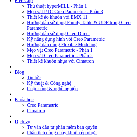
Free Clip
Thủ thuật hyperMILL - Phần 1
Mẹo vặt PTC Creo Parametric - Phần 3
Thiết kế áo khuôn với EMX 11
Hướng dẫn sử dụng Family Table & UDF trong Creo
Parametric
Hướng dẫn sử dụng Creo Direct
Kỹ năng dựng hình với Creo Parametric
Hướng dẫn dùng Flexible Modeling
Mẹo vặt Creo Parametric - Phần 1
Mẹo vặt Creo Parametric - Phần 2
Thiết kế khuôn nhựa với Cimatron
Blog
Tin tức
Kỹ thuật & Công nghệ
Cuộc sống & nghề nghiệp
Khóa học
Creo Parametric
Cimatron
Dịch vụ
Tư vấn đầu tư phần mềm bản quyền
Phân tích dòng chảy khuôn ép nhựa