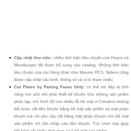
Cập nhật thư viện:
nhiều linh kiện tiêu chuẩn của Hasco và
Meusburger đã được bổ sung vào catalog. Những linh kiện
tiêu chuẩn của các hãng khác như Misumi, PCS, Sideco cũng
được cập nhật cấu hình, thông số và vị trí tham chiếu.
Cut Plates by Parting Faces Only:
có thể nói đây là tính
năng mơ ước khi phải thiết kế khuôn cho những sản phẩm
phức tạp, mô hình 3D còn nhiều lỗi bề mặt vì Cimatron không
bắt buộc cắt tấm khuôn bằng bề mặt sản phẩm và mặt phân
khuôn mà chỉ yêu cầu cắt bằng mặt phân khuôn còn bề mặt
sản phẩm chỉ cần nhập vào tấm khuôn. Tùy chọn này giúp
tiết kiệm rất nhiều thời gian xử lí bề mặt sản phẩm.