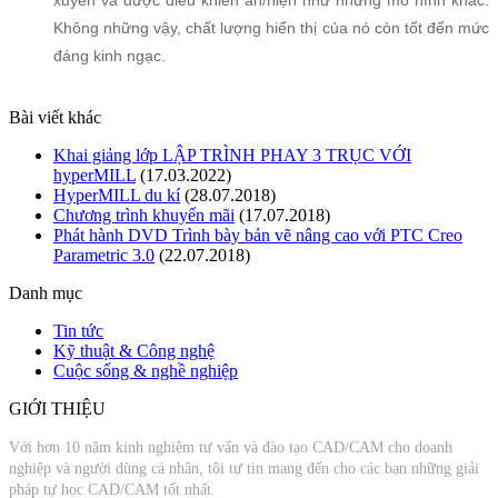
xuyên và được điều khiển ẩn/hiện như những mô hình khác.
Không những vậy, chất lượng hiển thị của nó còn tốt đến mức
đáng kinh ngạc.
Bài viết khác
Khai giảng lớp LẬP TRÌNH PHAY 3 TRỤC VỚI
hyperMILL
(17.03.2022)
HyperMILL du kí
(28.07.2018)
Chương trình khuyến mãi
(17.07.2018)
Phát hành DVD Trình bày bản vẽ nâng cao với PTC Creo
Parametric 3.0
(22.07.2018)
Danh mục
Tin tức
Kỹ thuật & Công nghệ
Cuộc sống & nghề nghiệp
GIỚI THIỆU
Với hơn 10 năm kinh nghiệm tư vấn và đào tạo CAD/CAM cho doanh
nghiệp và người dùng cá nhân, tôi tự tin mang đến cho các bạn những giải
pháp tự học CAD/CAM tốt nhất.