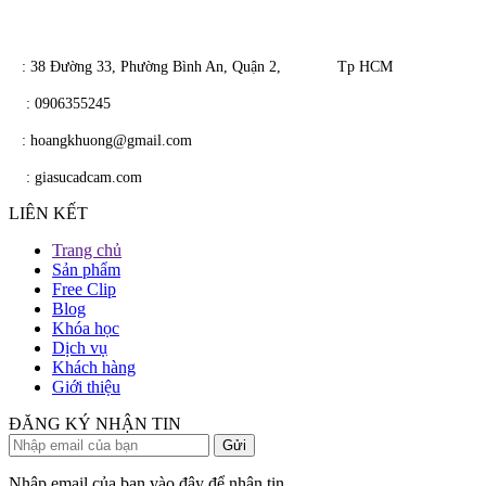
​​ : 38 Đường 33, Phường Bình An, Quận 2, Tp HCM
​
: 0906355245
​
​ : hoangkhuong@gmail.com
​​
: giasucadcam.com
LIÊN KẾT
Trang chủ
Sản phẩm
Free Clip
Blog
Khóa học
Dịch vụ
Khách hàng
Giới thiệu
ĐĂNG KÝ NHẬN TIN
Nhập email của bạn vào đây để nhận tin.