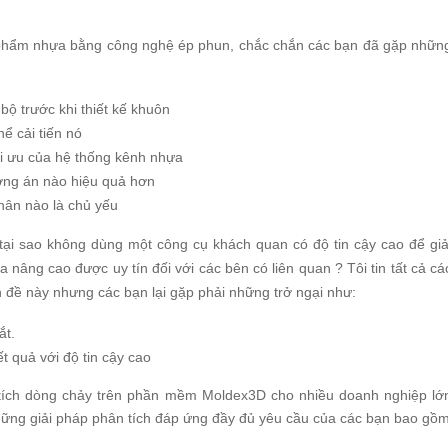
ản phẩm nhựa bằng công nghệ ép phun, chắc chắn các bạn đã gặp nhữn
ộ trước khi thiết kế khuôn
ể cải tiến nó
ối ưu của hệ thống kênh nhựa
ơng án nào hiệu quả hơn
hân nào là chủ yếu
ại sao không dùng một công cụ khách quan có độ tin cậy cao để giả
âng cao được uy tín đối với các bên có liên quan ? Tôi tin tất cả cá
 đề này nhưng các bạn lại gặp phải những trở ngại như:
ắt.
 quả với độ tin cậy cao
ích dòng chảy trên phần mềm Moldex3D cho nhiều doanh nghiệp lớ
những giải pháp phân tích đáp ứng đầy đủ yêu cầu của các bạn bao gồ