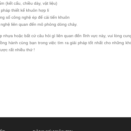
 (kết cấu, chiều dày, vật liệu)
 pháp thiết kế khuôn hợp lí
ông số công nghệ ép để cải tiến khuôn
 nghệ liên quan đến mô phỏng dòng chảy.
hựa hoặc bất cứ câu hỏi gì liên quan đến lĩnh vực này, vui lòng cun
 đồng hành cùng bạn trong việc tìm ra giải pháp tốt nhất cho những kh
ợc rất nhiều thứ !