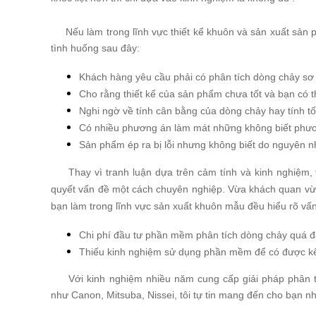
Nếu làm trong lĩnh vực thiết kế khuôn và sản xuất s
tình huống sau đây:
Khách hàng yêu cầu phải có phân tích dòng chảy sơ b
Cho rằng thiết kế của sản phẩm chưa tốt và bạn có th
Nghi ngờ về tính cân bằng của dòng chảy hay tính t
Có nhiều phương án làm mát những không biết phư
Sản phẩm ép ra bị lỗi nhưng không biết do nguyên n
Thay vì tranh luận dựa trên cảm tính và kinh nghiệm, t
quyết vấn đề một cách chuyên nghiệp. Vừa khách quan vừa n
bạn làm trong lĩnh vực sản xuất khuôn mẫu đều hiểu rõ vấn
Chi phí đầu tư phần mềm phân tích dòng chảy quá đ
Thiếu kinh nghiệm sử dụng phần mềm để có được kết
Với kinh nghiệm nhiều năm cung cấp giải pháp phân t
như Canon, Mitsuba, Nissei, tôi tự tin mang đến cho bạn 