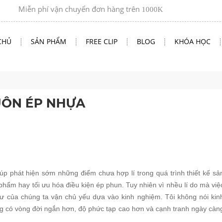
Miễn phí vận chuyển đơn hàng trên
1000K
CHỦ
SẢN PHẨM
FREE CLIP
BLOG
KHÓA HỌC
UÔN ÉP NHỰA
p phát hiện sớm những điểm chưa hợp lí trong quá trình thiết kế sả
phẩm hay tối ưu hóa điều kiện ép phun. Tuy nhiên vì nhều lí do mà việ
ư của chúng ta vận chủ yếu dựa vào kinh nghiệm. Tôi không nói kin
g có vòng đời ngắn hơn, độ phức tạp cao hơn và cạnh tranh ngày càn