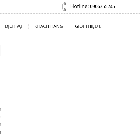
Hotline:
0906355245
DỊCH VỤ
KHÁCH HÀNG
GIỚI THIỆU
n
c
h
g