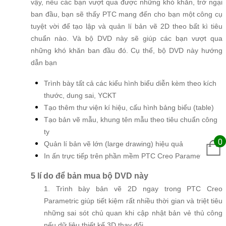
vậy, nếu các bạn vượt qua được những khó khăn, trở ngại
ban đầu, bạn sẽ thấy PTC mang đến cho bạn một công cụ
tuyệt vời để tạo lập và quản lí bản vẽ 2D theo bất kì tiêu
chuẩn nào. Và bộ DVD này sẽ giúp các bạn vượt qua
những khó khăn ban đầu đó. Cụ thể, bộ DVD này hướng
dẫn bạn
Trình bày tất cả các kiểu hình biểu diễn kèm theo kích
thước, dung sai, YCKT
Tạo thêm thư viện kí hiệu, cấu hình bảng biểu (table)
Tạo bản vẽ mẫu, khung tên mẫu theo tiêu chuẩn công
ty
0
Quản lí bản vẽ lớn (large drawing) hiệu quả
In ấn trực tiếp trên phần mềm PTC Creo Parametric.
5 lí do để bản mua bộ DVD này
1. Trình bày bản vẽ 2D ngay trong PTC Creo
Parametric giúp tiết kiệm rất nhiều thời gian và triệt tiêu
những sai sót chủ quan khi cập nhật bản vẻ thủ công
nếu dữ liệu thiết kế 3D thay đổi.