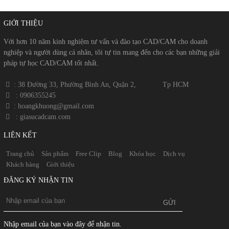
GIỚI THIỆU
Với hơn 10 năm kinh nghiệm tư vấn và đào tạo CAD/CAM cho doanh
nghiệp và người dùng cá nhân, tôi tự tin mang đến cho các bạn những giải
pháp tự học CAD/CAM tốt nhất.
​​ : 38 Đường 33, Phường Bình An, Quận 2, Tp HCM
​
: 0906355245
​
​ : hoangkhuong@gmail.com
​​
: giasucadcam.com
LIÊN KẾT
Trang chủ
Sản phẩm
Free Clip
Blog
Khóa học
Dịch vụ
Khách hàng
Giới thiệu
ĐĂNG KÝ NHẬN TIN
Nhập email của bạn vào đây để nhận tin.