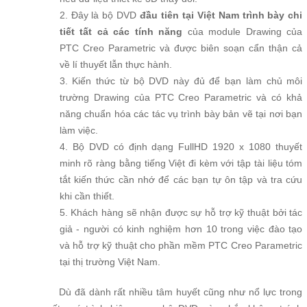
2. Đây là bộ DVD
đầu tiên tại Việt Nam trình bày chi
tiết tất cả các tính năng
của module Drawing của
PTC Creo Parametric và được biên soạn cẩn thận cả
về lí thuyết lẫn thực hành.
3. Kiến thức từ bộ DVD này đủ để bạn làm chủ môi
trường Drawing của PTC Creo Parametric và có khả
năng chuẩn hóa các tác vụ trình bày bản vẽ tại nơi bạn
làm việc.
4. Bộ DVD có định dạng FullHD 1920 x 1080 thuyết
minh rõ ràng bằng tiếng Việt đi kèm với tập tài liệu tóm
tắt kiến thức cần nhớ để các bạn tự ôn tập và tra cứu
khi cần thiết.
5. Khách hàng sẽ nhận được sự hỗ trợ kỹ thuật bởi tác
giả - người có kinh nghiệm hơn 10 trong việc đào tạo
và hỗ trợ kỹ thuật cho phần mềm PTC Creo Parametric
tại thị trường Việt Nam.
Dù đã dành rất nhiều tâm huyết cũng như nổ lực trong