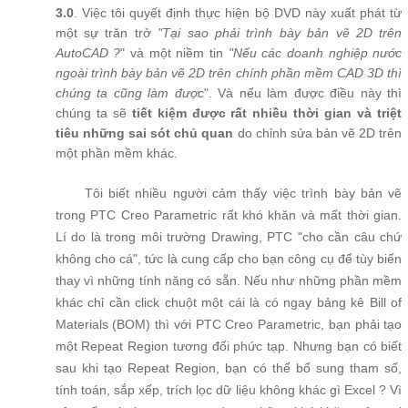
3.0
. Việc tôi quyết định thực hiện bộ DVD này xuất phát từ
một sự trăn trở
"Tại sao phải trình bày bản vẽ 2D trên
AutoCAD ?
" và một niềm tin
"Nếu các doanh nghiệp nước
ngoài trình bày bản vẽ 2D trên chính phần mềm CAD 3D thì
chúng ta cũng làm được
". Và nếu làm được điều này thì
chúng ta sẽ
tiết kiệm được rất nhiều thời gian và triệt
tiêu những sai sót chủ quan
do chỉnh sửa bản vẽ 2D trên
một phần mềm khác.
Tôi biết nhiều người cảm thấy việc trình bày bản vẽ
trong PTC Creo Parametric rất khó khăn và mất thời gian.
Lí do là trong môi trường Drawing, PTC "cho cần câu chứ
không cho cá", tức là cung cấp cho bạn công cụ để tùy biến
thay vì những tính năng có sẵn. Nếu như những phần mềm
khác chỉ cần click chuột một cái là có ngay bảng kê Bill of
Materials (BOM) thì với PTC Creo Parametric, bạn phải tạo
một Repeat Region tương đối phức tạp. Nhưng bạn có biết
sau khi tạo Repeat Region, bạn có thể bổ sung tham số,
tính toán, sắp xếp, trích lọc dữ liệu không khác gì Excel ? Vì