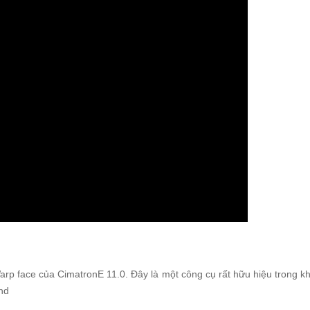
p face của CimatronE 11.0. Đây là một công cụ rất hữu hiệu trong kh
nd