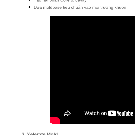
Tạo hai phần Core & Cavity
Đưa moldbase tiêu chuẩn vào môi trường khuôn
2. Xelerate Mold