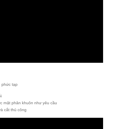
 phức tạp
i
ược mặt phân khuôn như yêu cầu
à cắt thủ công