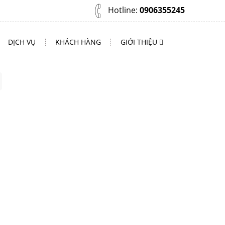
Hotline:
0906355245
DỊCH VỤ
KHÁCH HÀNG
GIỚI THIỆU