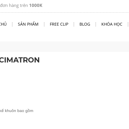
àng trên
1000K
CHỦ
SẢN PHẨM
FREE CLIP
BLOG
KHÓA HỌC
 CIMATRON
t kế khuôn bao gồm