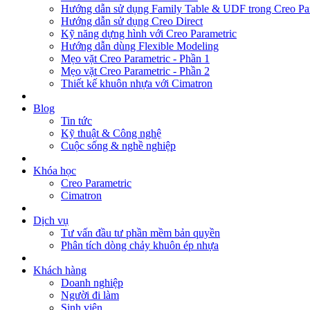
Hướng dẫn sử dụng Family Table & UDF trong Creo Pa
Hướng dẫn sử dụng Creo Direct
Kỹ năng dựng hình với Creo Parametric
Hướng dẫn dùng Flexible Modeling
Mẹo vặt Creo Parametric - Phần 1
Mẹo vặt Creo Parametric - Phần 2
Thiết kế khuôn nhựa với Cimatron
Blog
Tin tức
Kỹ thuật & Công nghệ
Cuộc sống & nghề nghiệp
Khóa học
Creo Parametric
Cimatron
Dịch vụ
Tư vấn đầu tư phần mềm bản quyền
Phân tích dòng chảy khuôn ép nhựa
Khách hàng
Doanh nghiệp
Người đi làm
Sinh viên