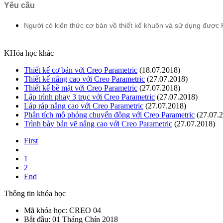
Yêu cầu
Người có kiến thức cơ bản về thiết kế khuôn và sử dụng đượ
KHóa học khác
Thiết kế cơ bản với Creo Parametric
(18.07.2018)
Thiết kế nâng cao với Creo Parametric
(27.07.2018)
Thiết kế bề mặt với Creo Parametric
(27.07.2018)
Lập trình phay 3 trục với Creo Parametric
(27.07.2018)
Láp ráp nâng cao với Creo Parametric
(27.07.2018)
Phân tích mô phỏng chuyển động với Creo Parametric
(27.07.
Trình bày bản vẽ nâng cao với Creo Parametric
(27.07.2018)
First
1
2
End
Thông tin khóa học
Mã khóa học:
CREO 04
Bắt đầu:
01 Tháng Chín 2018