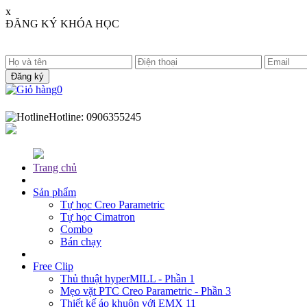
x
ĐĂNG KÝ KHÓA HỌC
0
Hotline:
0906355245
Trang chủ
Sản phẩm
Tự học Creo Parametric
Tự học Cimatron
Combo
Bán chạy
Free Clip
Thủ thuật hyperMILL - Phần 1
Mẹo vặt PTC Creo Parametric - Phần 3
Thiết kế áo khuôn với EMX 11