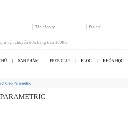
ận chuyển đơn hàng trên
1000K
CHỦ
SẢN PHẨM
FREE CLIP
BLOG
KHÓA HỌC
với Creo Parametric
 PARAMETRIC