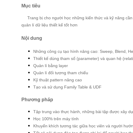
Mục tiêu
Trang bị cho người học những kiến thức và kỹ năng cần 
quản lí dữ liệu thiết kế tốt hơn
Nội dung
Những công cụ tạo hình nâng cao: Sweep, Blend, He
Thiết kế dùng tham số (parameter) và quan hệ (relat
Quản lí bằng layer
Quản lí đối tượng tham chiếu
Kỹ thuật pattern nâng cao
Tạo và sử dụng Family Table & UDF
Phương pháp
Tập trung vào thực hành, những bài tập được xây dự
Học 100% trên máy tính
Khuyến khích tương tác giữa học viên và người hướ
Tất cả nội dung đào tạo được ghi lại để người học 