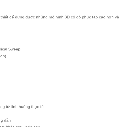
thiết để dựng được những mô hình 3D có độ phức tạp cao hơn và
lical Sweep
ion)
ng từ tình huống thực tế
ng dẫn
tham khảo sau khóa học