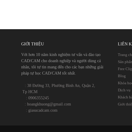
GIỚI THIỆU
LIÊN 
Với hơn 10 năm kinh nghiệm tư vấn và đào tạo
Trang c
CAD/CAM cho doanh nghiệp và người dùng cá
Sản phẩ
nhân, tôi tự tin mang đến cho các bạn những giải
Free Cli
pháp tự học CAD/CAM tốt nhất.
Blog
Khóa họ
​​ : 38 Đường 33, Phường Bình An, Quận 2,
Dịch vụ
Tp HCM
Khách h
​
: 0906355245
​
​ : hoangkhuong@gmail.com
Giới thi
​​
: giasucadcam.com