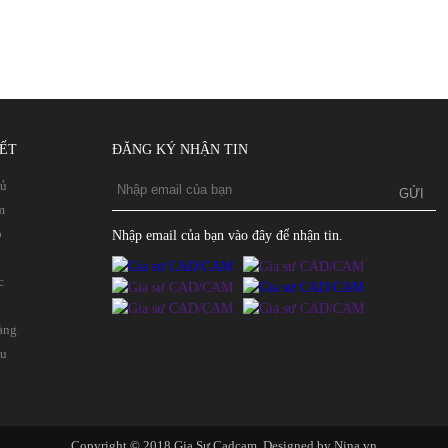
KẾT
ĐĂNG KÝ NHẬN TIN
hủ
m
p
Nhập email của bạn vào đây để nhận tin.
c
àng
ệu
Copyright © 2018 Gia Sư Cadcam. Designed by Nina.vn