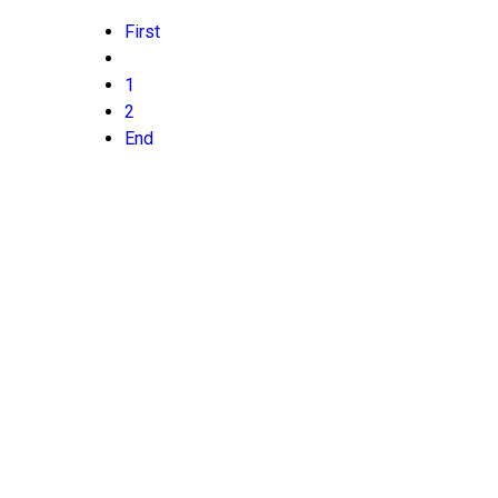
First
1
2
End