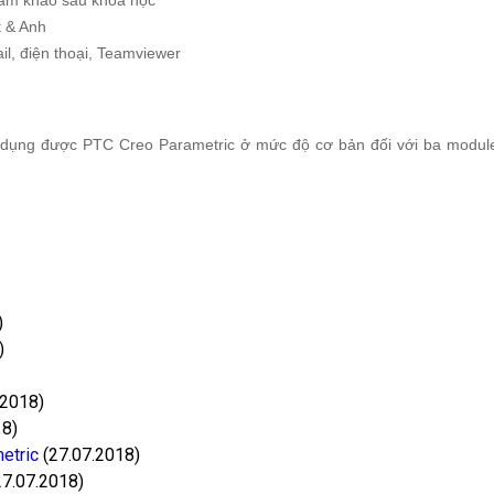
t & Anh
l, điện thoại, Teamviewer
sử dụng được PTC Creo Parametric ở mức độ cơ bản đối với ba modul
)
)
.2018)
18)
etric
(27.07.2018)
7.07.2018)