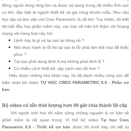
đồng người dùng rộng lớn và được sử dụng trong rất nhiều lĩnh vực
cơ khí, đặc biệt là ngành thiết kế và gia công khuôn mẫu. Nhu cầu
học tập và làm việc với Creo Parametric là rất lớn. Tuy nhiên, tôi biết
khi bắt đầu học phần mềm này, các bạn sẽ trăn trở thậm chí hoang
mang với hàng loạt câu hỏi:
Lệnh này là gì và tại sao lại dùng nó ?
Nếu thực hành bị lỗi thì tại sao bị lỗi phải làm thế nào để khắc
phục ?
Tại sao phải dùng lệnh A mà không phải lệnh B ?
Có nhiều cách thiết kế, vậy cách nào tốt hơn ?
Hiểu được những khó khăn này, tôi đã dành nhiều công sức để
biên soạn bộ video
TỰ HỌC CREO PARAMETRIC 6.0 - Phần cơ
bản
Bộ video có tổn thời lượng hơn 09 giờ chia thành 50 clip
Với người mới học thì nắm vững những nguyên lý cơ bản về
phần mềm là rất quan trọng. Vì thế bộ video
Tự học Creo
Parametric 6.0 - Thiết kế cơ bản
được tôi trình bày chi tiết từ