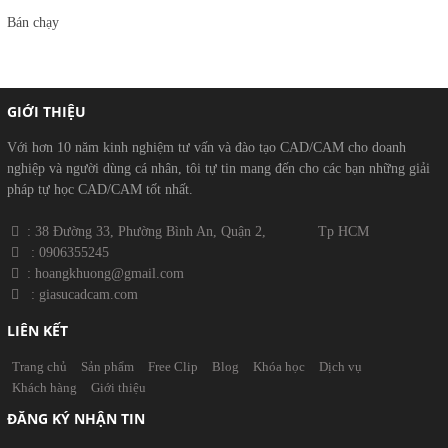
Bán chạy
GIỚI THIỆU
Với hơn 10 năm kinh nghiệm tư vấn và đào tạo CAD/CAM cho doanh
nghiệp và người dùng cá nhân, tôi tự tin mang đến cho các bạn những giải
pháp tự học CAD/CAM tốt nhất.
​​ : 38 Đường 33, Phường Bình An, Quận 2, Tp HCM
​
: 0906355245
​
​ : hoangkhuong@gmail.com
​​
: giasucadcam.com
LIÊN KẾT
Trang chủ
Sản phẩm
Free Clip
Blog
Khóa học
Dịch vụ
Khách hàng
Giới thiệu
ĐĂNG KÝ NHẬN TIN