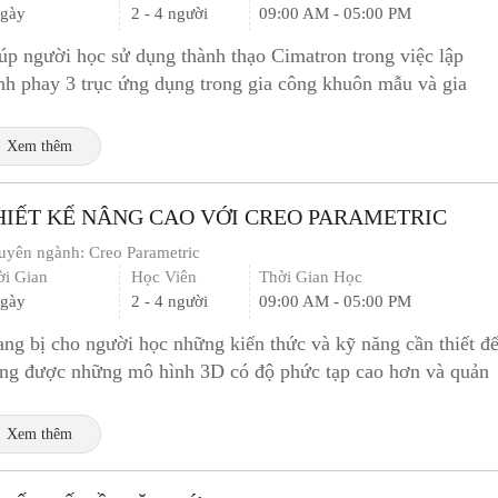
ngày
2 - 4 người
09:00 AM - 05:00 PM
úp người học sử dụng thành thạo Cimatron trong việc lập
ình phay 3 trục ứng dụng trong gia công khuôn mẫu và gia
ng hàng loạt
Xem thêm
HIẾT KẾ NÂNG CAO VỚI CREO PARAMETRIC
uyên ngành:
Creo Parametric
ời Gian
Học Viên
Thời Gian Học
ngày
2 - 4 người
09:00 AM - 05:00 PM
ang bị cho người học những kiến thức và kỹ năng cần thiết đ
ng được những mô hình 3D có độ phức tạp cao hơn và quản
dữ liệu thiết kế tốt...
Xem thêm