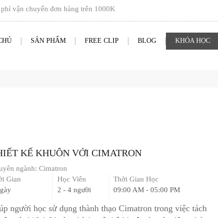
vận chuyển đơn hàng trên
1000K
CHỦ
SẢN PHẨM
FREE CLIP
BLOG
KHÓA HỌC
HIẾT KẾ KHUÔN VỚI CIMATRON
uyên ngành:
Cimatron
ời Gian
Học Viên
Thời Gian Học
ngày
2 - 4 người
09:00 AM - 05:00 PM
úp người học sử dụng thành thạo Cimatron trong việc tách