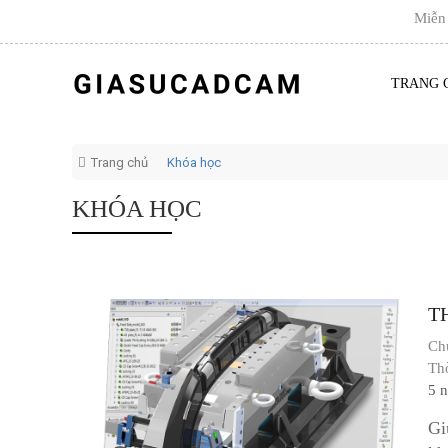
Miễn phí 
TRANG 
Trang chủ
Khóa học
KHÓA HỌC
T
Ch
Th
5 
Gi