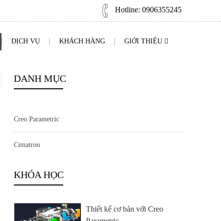
09:00 AM - 05:00 PM
Hotline:
0906355245
Liên hệ
DỊCH VỤ
KHÁCH HÀNG
GIỚI THIỆU
Phân tích ứng suất và truyền
nhiệt với...
DANH MỤC
09:00 AM - 05:00 PM
Liên hệ
Creo Parametric
Thiết kế khuôn với Cimatron
Cimatron
09:00 AM - 05:00 PM
Liên hệ
KHÓA HỌC
Thiết kế cơ bản với Creo
Parametric