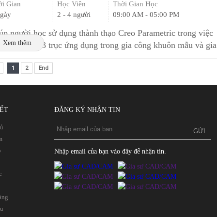
ời Gian
Học Viên
Thời Gian Học
ngày
2 - 4 người
09:00 AM - 05:00 PM
úp người học sử dụng thành thạo Creo Parametric trong việc
Xem thêm
p trình phay 3 trục ứng dụng trong gia công khuôn mẫu và gia
ng hàng loạt
1
2
End
KẾT
ĐĂNG KÝ NHẬN TIN
hủ
m
p
Nhập email của bạn vào đây để nhận tin.
c
àng
ệu