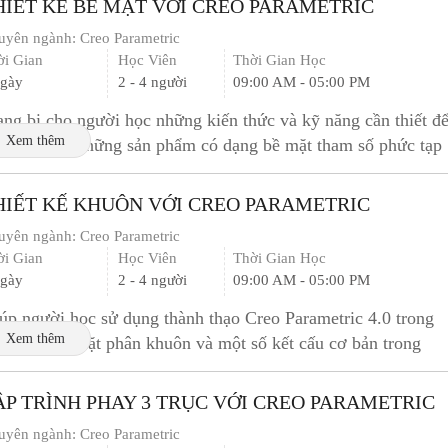
HIẾT KẾ BỀ MẶT VỚI CREO PARAMETRIC
uyên ngành:
Creo Parametric
ời Gian
Học Viên
Thời Gian Học
ngày
2 - 4 người
09:00 AM - 05:00 PM
ang bị cho người học những kiến thức và kỹ năng cần thiết đ
Xem thêm
 hình hóa những sản phẩm có dạng bề mặt tham số phức tạp
HIẾT KẾ KHUÔN VỚI CREO PARAMETRIC
uyên ngành:
Creo Parametric
ời Gian
Học Viên
Thời Gian Học
ngày
2 - 4 người
09:00 AM - 05:00 PM
úp người học sử dụng thành thạo Creo Parametric 4.0 trong
Xem thêm
ệc thiết kế mặt phân khuôn và một số kết cấu cơ bản trong
uôn như hệ thống đường nước, hệ...
ẬP TRÌNH PHAY 3 TRỤC VỚI CREO PARAMETRIC
uyên ngành:
Creo Parametric