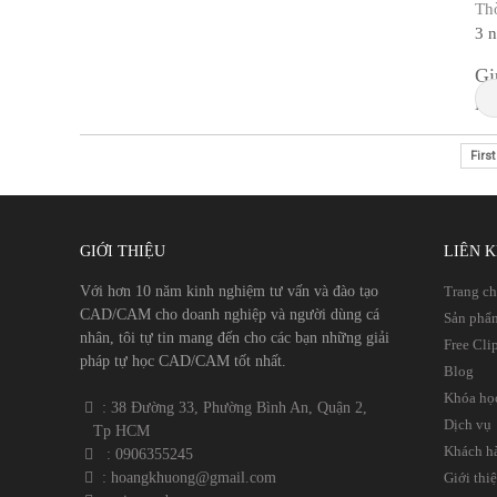
Th
3 
Gi
lậ
cô
First
GIỚI THIỆU
LIÊN 
Với hơn 10 năm kinh nghiệm tư vấn và đào tạo
Trang c
CAD/CAM cho doanh nghiệp và người dùng cá
Sản phẩ
nhân, tôi tự tin mang đến cho các bạn những giải
Free Cli
pháp tự học CAD/CAM tốt nhất.
Blog
Khóa họ
​​ : 38 Đường 33, Phường Bình An, Quận 2,
Dịch vụ
Tp HCM
Khách h
​
: 0906355245
​
​ : hoangkhuong@gmail.com
Giới thi