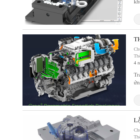
kh
T
Ch
Th
4 
Tr
ứn
cũ
L
Ch
Th