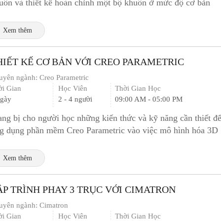
uôn và thiết kế hoàn chỉnh một bộ khuôn ở mức độ cơ bản
Xem thêm
HIẾT KẾ CƠ BẢN VỚI CREO PARAMETRIC
uyên ngành:
Creo Parametric
ời Gian
Học Viên
Thời Gian Học
ngày
2 - 4 người
09:00 AM - 05:00 PM
ang bị cho người học những kiến thức và kỹ năng cần thiết đ
g dụng phần mềm Creo Parametric vào việc mô hình hóa 3D
ng như láp ráp và trình bày bản...
Xem thêm
ẬP TRÌNH PHAY 3 TRỤC VỚI CIMATRON
uyên ngành:
Cimatron
ời Gian
Học Viên
Thời Gian Học