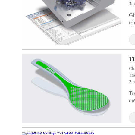
3 
Gi
tr
cô
T
Ch
Th
2 
Tr
dự
lí 