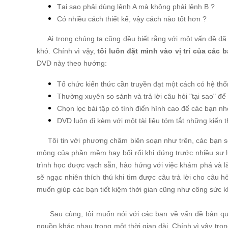
Tại sao phải dùng lệnh A mà không phải lệnh B ?
Có nhiều cách thiết kế, vậy cách nào tốt hơn ?
Ai trong chúng ta cũng đều biết rằng với một vấn đề đã 
khó. Chính vì vậy,
tôi luôn đặt mình vào vị trí của các 
DVD này theo hướng:
Tổ chức kiến thức cần truyền đạt một cách có hệ th
Thường xuyên so sánh và trả lời câu hỏi "tại sao" 
Chọn lọc bài tập có tính điển hình cao để các bạn n
DVD luôn đi kèm với một tài liệu tóm tắt những kiến 
Tôi tin với phương châm biên soạn như trên, các bạn sẽ
mông của phần mềm hay bối rối khi đứng trước nhiều sự lự
trình học được vạch sẵn, hào hứng với việc khám phá và l
sẽ ngạc nhiên thích thú khi tìm được câu trả lời cho câu h
muốn giúp các bạn tiết kiệm thời gian cũng như công sức 
Sau cùng, tôi muốn nói với các bạn về vấn đề bản quy
nguồn khác nhau trong một thời gian dài. Chính vì vậy tron