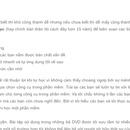
biết thì khó cũng thành dễ nhưng nếu chưa biết thì dễ mấy cũng thàn
bạn
(hay chính bản thân tôi cách đây hơn 15 năm) để biên soạn các b
ống
để các bạn nắm được bản chất vấn đề
hớ nhanh và tự ứng dụng tốt về sau
thức cần nhớ
 rất thuận lợi khi tự học vì không cảm thấy choáng ngợp bởi sự mên
a chọn công cụ trong phần mềm. Trái lại các bạn sẽ luôn tự tin với l
àm chủ từng công cụ trong phần mềm. Và tôi chắc không ít lần các bạ
ỏi mà các bạn còn chưa nghĩ đến. Bởi vì tôi hiểu các bạn và tôi thực s
khi học một phần mềm.
ền. Bài tập sử dụng trong những bộ DVD được tôi sưu tầm từ nhiề
g một số trường hợp tôi không thể liên hệ với người sở hữu thật sự củ