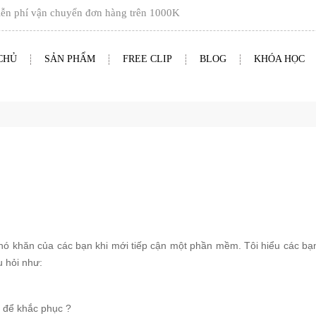
phí vận chuyển đơn hàng trên
1000K
CHỦ
SẢN PHẨM
FREE CLIP
BLOG
KHÓA HỌC
ó khăn của các bạn khi mới tiếp cận một phần mềm. Tôi hiểu các bạ
u hỏi như:
ào để khắc phục ?