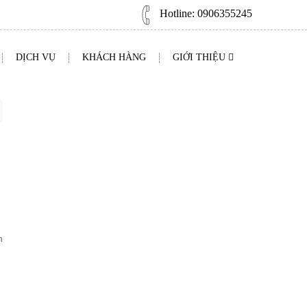
Hotline:
0906355245
DỊCH VỤ
KHÁCH HÀNG
GIỚI THIỆU
n