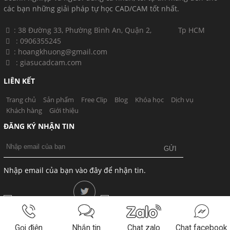
các bạn những giải pháp tự học CAD/CAM tốt nhất.
​​ : 38 Đường 33, Phường Bình An, Quận 2, Tp HCM
​
: 0906355245
​
​ : hoangkhuong@gmail.com
​​
: giasucadcam.com
LIÊN KẾT
Trang chủ
Sản phẩm
Free Clip
Blog
Khóa học
Dịch vụ
Khách hàng
Giới thiệu
ĐĂNG KÝ NHẬN TIN
Nhập email của bạn vào đây để nhận tin.
Gọi điện
Nhắn tin
Chat zalo
Chat facebook