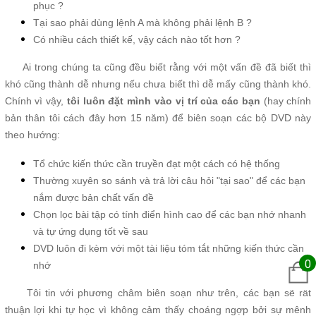
phục ?
Tại sao phải dùng lệnh A mà không phải lệnh B ?
Có nhiều cách thiết kế, vậy cách nào tốt hơn ?
Ai trong chúng ta cũng đều biết rằng với một vấn đề đã biết thì
khó cũng thành dễ nhưng nếu chưa biết thì dễ mấy cũng thành khó.
Chính vì vậy,
tôi luôn đặt mình vào vị trí của các bạn
(hay chính
bản thân tôi cách đây hơn 15 năm) để biên soạn các bộ DVD này
theo hướng:
Tổ chức kiến thức cần truyền đạt một cách có hệ thống
Thường xuyên so sánh và trả lời câu hỏi "tại sao" để các bạn
nắm được bản chất vấn đề
Chọn lọc bài tập có tính điển hình cao để các bạn nhớ nhanh
và tự ứng dụng tốt về sau
DVD luôn đi kèm với một tài liệu tóm tắt những kiến thức cần
0
nhớ
Tôi tin với phương châm biên soạn như trên, các bạn sẽ rất
thuận lợi khi tự học vì không cảm thấy choáng ngợp bởi sự mênh