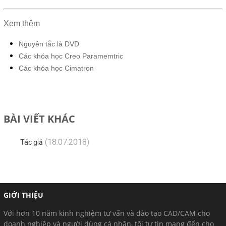
Xem thêm
Nguyên tắc là DVD
Các khóa học Creo Paramemtric
Các khóa học Cimatron
BÀI VIẾT KHÁC
(18.07.2018)
Tác giả
GIỚI THIỆU
Với hơn 10 năm kinh nghiệm tư vấn và đào tạo CAD/CAM cho
doanh nghiệp và người dùng cá nhân, tôi tự tin mang đến cho