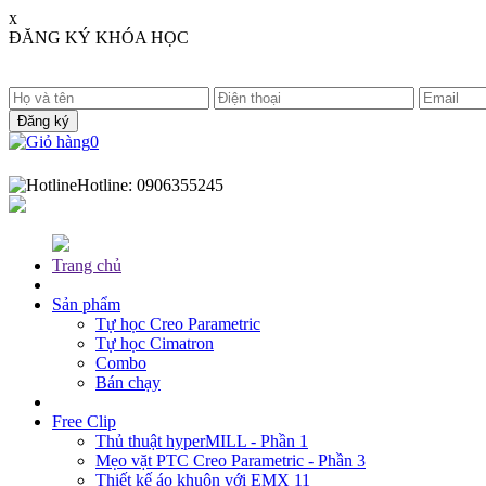
x
ĐĂNG KÝ KHÓA HỌC
0
Hotline:
0906355245
Trang chủ
Sản phẩm
Tự học Creo Parametric
Tự học Cimatron
Combo
Bán chạy
Free Clip
Thủ thuật hyperMILL - Phần 1
Mẹo vặt PTC Creo Parametric - Phần 3
Thiết kế áo khuôn với EMX 11