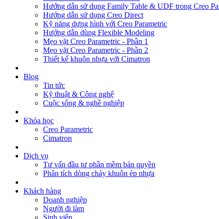
Hướng dẫn sử dụng Family Table & UDF trong Creo Pa
Hướng dẫn sử dụng Creo Direct
Kỹ năng dựng hình với Creo Parametric
Hướng dẫn dùng Flexible Modeling
Mẹo vặt Creo Parametric - Phần 1
Mẹo vặt Creo Parametric - Phần 2
Thiết kế khuôn nhựa với Cimatron
Blog
Tin tức
Kỹ thuật & Công nghệ
Cuộc sống & nghề nghiệp
Khóa học
Creo Parametric
Cimatron
Dịch vụ
Tư vấn đầu tư phần mềm bản quyền
Phân tích dòng chảy khuôn ép nhựa
Khách hàng
Doanh nghiệp
Người đi làm
Sinh viên