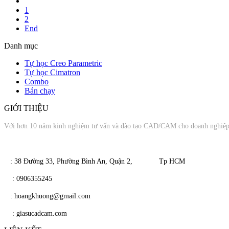
1
2
End
Danh mục
Tự học Creo Parametric
Tự học Cimatron
Combo
Bán chạy
GIỚI THIỆU
Với hơn 10 năm kinh nghiệm tư vấn và đào tạo CAD/CAM cho doanh nghiệp v
​​ : 38 Đường 33, Phường Bình An, Quận 2, Tp HCM
​
: 0906355245
​
​ : hoangkhuong@gmail.com
​​
: giasucadcam.com