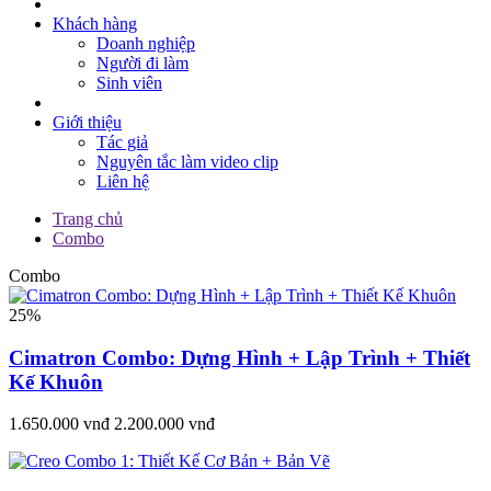
Khách hàng
Doanh nghiệp
Người đi làm
Sinh viên
Giới thiệu
Tác giả
Nguyên tắc làm video clip
Liên hệ
Trang chủ
Combo
Combo
25%
Cimatron Combo: Dựng Hình + Lập Trình + Thiết
Kế Khuôn
1.650.000 vnđ
2.200.000 vnđ