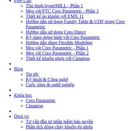
Free Clip
Thủ thuật hyperMILL - Phần 1
Mẹo vặt PTC Creo Parametric - Phần 3
Thiết kế áo khuôn với EMX 11
Hướng dẫn sử dụng Family Table & UDF trong Creo
Parametric
Hướng dẫn sử dụng Creo Direct
Kỹ năng dựng hình với Creo Parametric
Hướng dẫn dùng Flexible Modeling
Mẹo vặt Creo Parametric - Phần 1
Mẹo vặt Creo Parametric - Phần 2
Thiết kế khuôn nhựa với Cimatron
Blog
Tin tức
Kỹ thuật & Công nghệ
Cuộc sống & nghề nghiệp
Khóa học
Creo Parametric
Cimatron
Dịch vụ
Tư vấn đầu tư phần mềm bản quyền
Phân tích dòng chảy khuôn ép nhựa