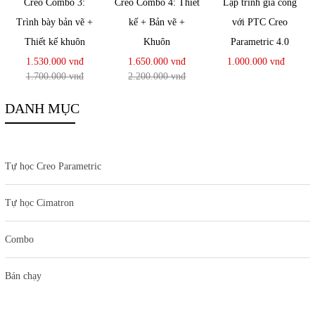
Creo Combo 3:
Creo Combo 4: Thiết
Lập trình gia công
Trình bày bản vẽ +
kế + Bản vẽ +
với PTC Creo
Thiết kế khuôn
Khuôn
Parametric 4.0
1.530.000 vnđ
1.650.000 vnđ
1.000.000 vnđ
1.700.000 vnđ
2.200.000 vnđ
DANH MỤC
Tự học Creo Parametric
Tự học Cimatron
Combo
Bán chạy