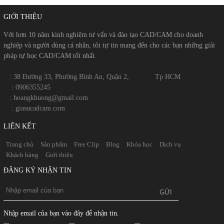
GIỚI THIỆU
Với hơn 10 năm kinh nghiệm tư vấn và đào tạo CAD/CAM cho doanh
nghiệp và người dùng cá nhân, tôi tự tin mang đến cho các bạn những giải
pháp tự học CAD/CAM tốt nhất.
​​ : 38 Đường 33, Phường Bình An, Quận 2, Tp HCM
​
: 0906355245
​
​ : hoangkhuong@gmail.com
​​
: giasucadcam.com
LIÊN KẾT
Trang chủ
Sản phẩm
Free Clip
Blog
Khóa học
Dịch vụ
Khách hàng
Giới thiệu
ĐĂNG KÝ NHẬN TIN
Nhập email của bạn vào đây để nhận tin.