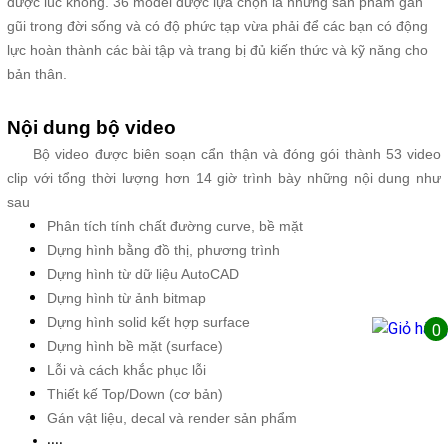
được lúc không. 36 model được lựa chọn là những sản phẩm gần
gũi trong đời sống và có độ phức tạp vừa phải để các bạn có động
lực hoàn thành các bài tập và trang bị đủ kiến thức và kỹ năng cho
bản thân.
Nội dung bộ video
Bộ video được biên soạn cẩn thận và đóng gói thành 53 video
clip với tổng thời lượng hơn 14 giờ trình bày những nội dung như
sau
Phân tích tính chất đường curve, bề mặt
Dựng hình bằng đồ thị, phương trình
Dựng hình từ dữ liệu AutoCAD
Dựng hình từ ảnh bitmap
Dựng hình solid kết hợp surface
0
Dựng hình bề mặt (surface)
Lỗi và cách khắc phục lỗi
Thiết kế Top/Down (cơ bản)
Gán vật liệu, decal và render sản phẩm
....