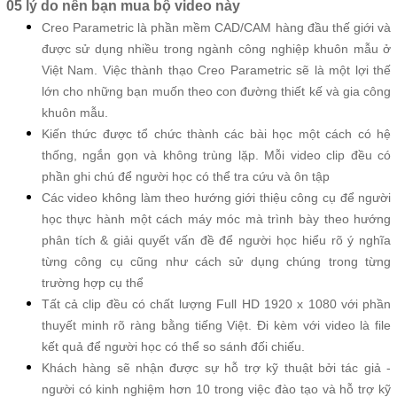
05 lý do nên bạn mua bộ video này
Creo Parametric là phần mềm CAD/CAM hàng đầu thế giới và
được sử dụng nhiều trong ngành công nghiệp khuôn mẫu ở
Việt Nam. Việc thành thạo Creo Parametric sẽ là một lợi thế
lớn cho những bạn muốn theo con đường thiết kế và gia công
khuôn mẫu.
Kiến thức được tổ chức thành các bài học một cách có hệ
thống, ngắn gọn và không trùng lặp. Mỗi video clip đều có
phần ghi chú để người học có thể tra cứu và ôn tập
Các video không làm theo hướng giới thiệu công cụ để người
học thực hành một cách máy móc mà trình bày theo hướng
phân tích & giải quyết vấn đề để người học hiểu rõ ý nghĩa
từng công cụ cũng như cách sử dụng chúng trong từng
trường hợp cụ thể
Tất cả clip đều có chất lượng Full HD 1920 x 1080 với phần
thuyết minh rõ ràng bằng tiếng Việt. Đi kèm với video là file
kết quả để người học có thể so sánh đối chiếu.
Khách hàng sẽ nhận được sự hỗ trợ kỹ thuật bởi tác giả -
người có kinh nghiệm hơn 10 trong việc đào tạo và hỗ trợ kỹ