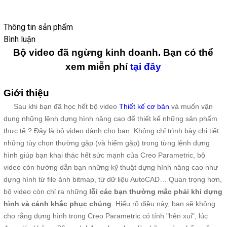
Thông tin sản phẩm
Bình luận
Bộ video đã ngừng kinh doanh. Bạn có thể
xem miễn phí
tại đây
Giới thiệu
Sau khi bạn đã học hết bộ video
Thiết kế cơ bản
và muốn vận
dụng những lệnh dựng hình nâng cao để thiết kế những sản phẩm
thực tế ? Đây là bộ video dành cho bạn. Không chỉ trình bày chi tiết
những tùy chọn thường gặp (và hiếm gặp) trong từng lệnh dựng
hình giúp bạn khai thác hết sức mạnh của Creo Parametric, bộ
video còn hướng dẫn bạn những kỹ thuật dựng hình nâng cao như
dựng hình từ file ảnh bitmap, từ dữ liệu AutoCAD… Quan trọng hơn,
bộ video còn chỉ ra những
lỗi các bạn thường mắc phải khi dựng
hình và cánh khắc phục chúng
. Hiểu rõ điều này, bạn sẽ không
cho rằng dựng hình trong Creo Parametric có tính "hên xui", lúc